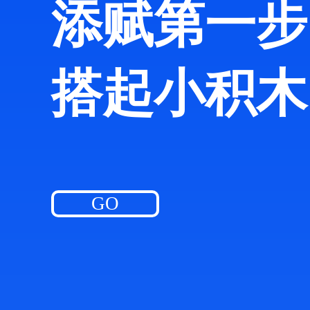
添赋第一步
搭起小积木
GO